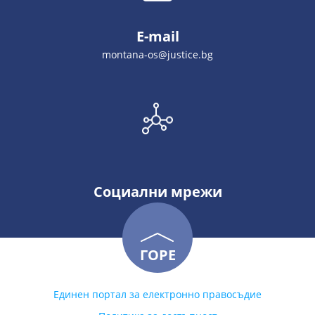
E-mail
montana-os@justice.bg
Социални мрежи
ГОРЕ
Единен портал за електронно правосъдие