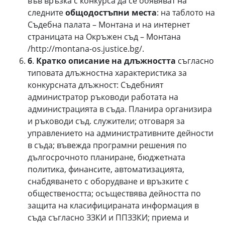
във връзка с конкурса да се обявяват на
следните
общодостъпни места
: на таблото на
Съдебна палата – Монтана и на интернет
страницата на Окръжен съд – Монтана
/http://montana-os.justice.bg/.
6
.
Кратко описание на длъжността
съгласно
типовата длъжностна характеристика за
конкурсната длъжност: Съдебният
администратор ръководи работата на
администрацията в съда. Планира организира
и ръководи съд. служители; отговаря за
управлението на административните дейности
в съда; въвежда програмни решения по
дългосрочното планиране, бюджетната
политика, финансите, автоматизацията,
снабдяването с оборудване и връзките с
обществеността; осъществява дейността по
защита на класифицираната информация в
съда съгласно ЗЗКИ и ППЗЗКИ; приема и