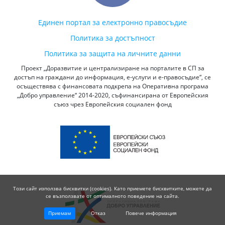
Единен портал за електронно правосъдие
Политика за достъпност
Политика за защита на личните данни
Проект „Доразвитие и централизиране на порталите в СП за
достъп на граждани до информация, е-услуги и е-правосъдие“, се
осъществява с финансовата подкрепа на Оперативна програма
„Добро управление“ 2014-2020, съфинансирана от Европейския
съюз чрез Европейския социален фонд
Този сайт използва бисквитки (cookies). Като приемете бисквитките, можете да
се възползвате от оптималното поведение на сайта.
Приемам
Отказ
Повече информация