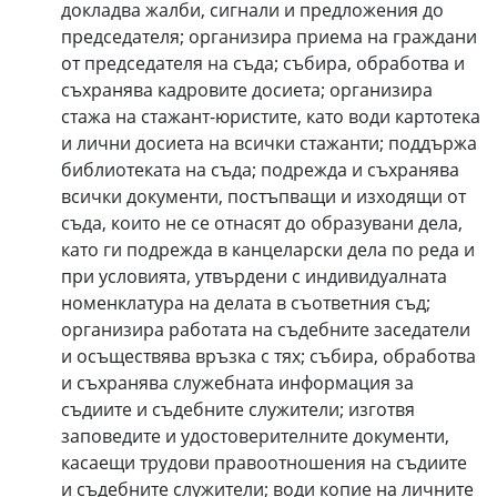
докладва жалби, сигнали и предложения до
председателя; организира приема на граждани
от председателя на съда; събира, обработва и
съхранява кадровите досиета; организира
стажа на стажант-юристите, като води картотека
и лични досиета на всички стажанти; поддържа
библиотеката на съда; подрежда и съхранява
всички документи, постъпващи и изходящи от
съда, които не се отнасят до образувани дела,
като ги подрежда в канцеларски дела по реда и
при условията, утвърдени с индивидуалната
номенклатура на делата в съответния съд;
организира работата на съдебните заседатели
и осъществява връзка с тях; събира, обработва
и съхранява служебната информация за
съдиите и съдебните служители; изготвя
заповедите и удостоверителните документи,
касаещи трудови правоотношения на съдиите
и съдебните служители; води копие на личните