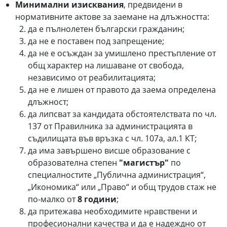
Минимални изисквания
, предвидени в
нормативните актове за заемане на длъжността:
да е пълнолетен български гражданин;
да не е поставен под запрещение;
да не е осъждан за умишлено престъпление от
общ характер на лишаване от свобода,
независимо от реабилитацията;
да не е лишен от правото да заема определена
длъжност;
да липсват за кандидата обстоятелствата по чл.
137 от Правилника за администрацията в
съдилищата във връзка с чл. 107а, ал.1 КТ;
да има завършено висше образование с
образователна степен
"магистър"
по
специалностите „Публична администрация“,
„Икономика“ или „Право“ и общ трудов стаж не
по-малко от
8 години
;
да притежава необходимите нравствени и
професионални качества и да е надеждно от