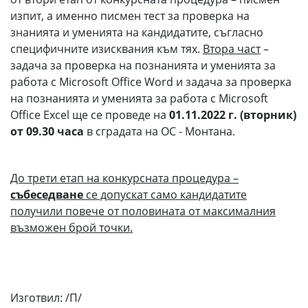
изпит, а именно писмен тест за проверка на
знанията и уменията на кандидатите, съгласно
специфичните изисквания към тях.
Втора част
–
задача за проверка на познанията и уменията за
работа с Microsoft Office Word и задача за проверка
на познанията и уменията за работа с Microsoft
Office Excel ще се проведе на
01.11.2022 г. (вторник)
от 09.30 часа
в сградата на ОС - Монтана.
До трети етап на конкурсната процедура –
събеседване
се допускат само кандидатите
получили повече от половината от максималния
възможен брой точки.
Изготвил: /П/