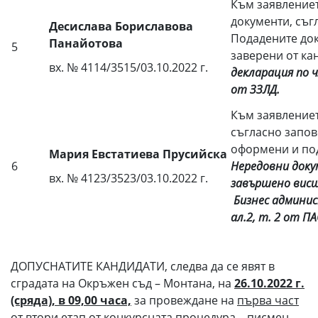
Към заявлениет
документи, съг
Десислава Бориславова
Подадените док
Панайотова
5
заверени от ка
вх. № 4114/3515/03.10.2022 г.
декларация по чл
от ЗЗЛД.
Към заявлениет
съгласно запов
оформени и под
Мария Евстатиева Прусийска
6
Нередовни доку
вх. № 4123/3523/03.10.2022 г.
завършено висш
Бизнес админи
ал.2, т.
2
от ПА
ДОПУСНАТИТЕ КАНДИДАТИ, следва да се явят в
сградата на Окръжен съд – Монтана, на
26.10.2022 г.
(сряда), в 09,00 часа,
за провеждане на
първа част
от втори етап от конкурсната процедура – писмен