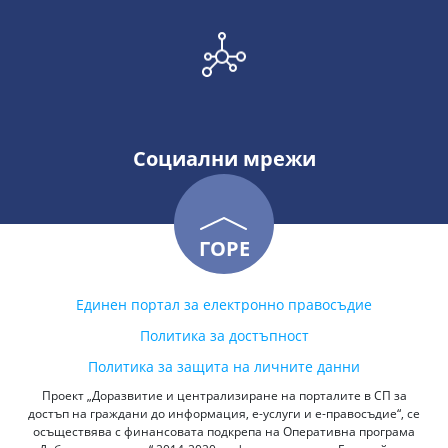
Социални мрежи
ГОРЕ
Единен портал за електронно правосъдие
Политика за достъпност
Политика за защита на личните данни
Проект „Доразвитие и централизиране на порталите в СП за
достъп на граждани до информация, е-услуги и е-правосъдие“, се
осъществява с финансовата подкрепа на Оперативна програма