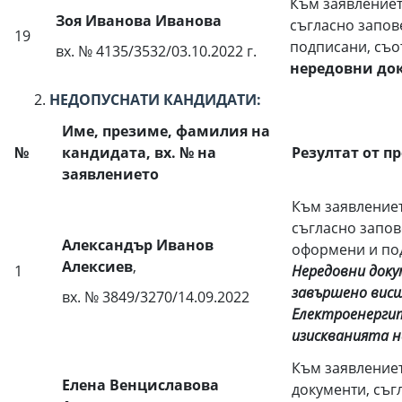
Към заявлениет
Зоя Иванова Иванова
съгласно запов
19
подписани, съо
вх. № 4135/3532/03.10.2022 г.
нередовни до
НЕДОПУСНАТИ КАНДИДАТИ:
Име, презиме, фамилия на
№
кандидата, вх. № на
Резултат от п
заявлението
Към заявлениет
съгласно запов
Александър Иванов
оформени и под
Алексиев
,
1
Нередовни доку
завършено висш
вх. № 3849/3270/14.09.2022
Електроенергит
изискванията на
Към заявлениет
Елена Венциславова
документи, съг