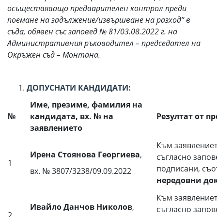
осъществяващо предварителен контрол преди
поемане на задължение/извършване на разход” в
съда, обявен със заповед № 81/03.08.2022 г. на
Административния ръководител – председател на
Окръжен съд – Монтана.
ДОПУСНАТИ КАНДИДАТИ:
Име, презиме, фамилия на
№
кандидата, вх. № на
Резултат от п
заявлението
Към заявлениет
Ирена Стоянова Георгиева
,
съгласно запов
1
подписани, съо
вх. № 3807/3238/09.09.2022
нередовни до
Към заявлениет
Ивайло Данчов Николов
,
съгласно запов
2