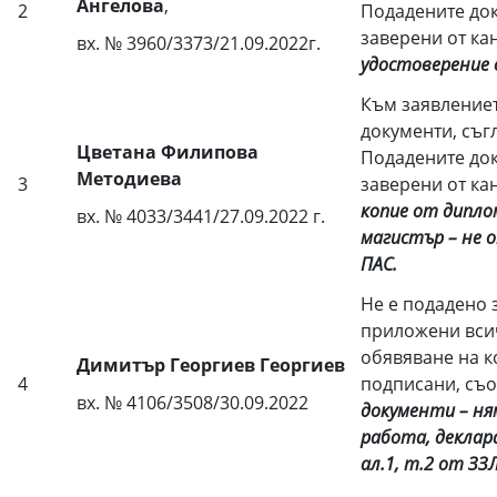
Ангелова
,
2
Подадените док
заверени от ка
вх. № 3960/3373/21.09.2022г.
удостоверение 
Към заявлениет
документи, съг
Цветана Филипова
Подадените док
Методиева
3
заверени от ка
копие от
дипло
вх. № 4033/3441/27.09.2022 г.
магистър
– не 
ПАС.
Не е подадено 
приложени всич
обявяване на к
Димитър Георгиев Георгиев
4
подписани, съо
вх. № 4106/3508/30.09.2022
документи – ня
работа, деклара
ал.1, т.2 от ЗЗ