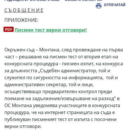
ОТПЕЧАТАЙ
С Ъ О Б Щ Е Н И Е
ПРИЛОЖЕНИЕ:
Писмен тест верни отговори!
Окръжен съд – Монтана, след провеждане на първа
част – решаване на писмен тест от втория етап на
конкурсната процедура - писмен изпит, на конкурса
за длъжността „Съдебен администратор, той и
служител по сигурността на информацията, той и
административен секретар, той и лице,
осъществяващо предварителен контрол преди
поемане на задължение/извършване на разход” в
ОС Монтана уведомява участниците в конкурсната
процедура, че на интернет страницата на съда е
публикуван писменият тест от изпита с посочени
верни отговори.