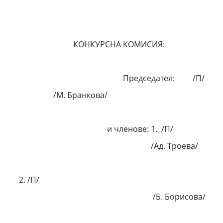
КОНКУРСНА КОМИСИЯ:
Председател: /П/
/М. Бранкова/
и членове: 1. /П/
/Ад. Троева/
/П/
/Б. Борисова/