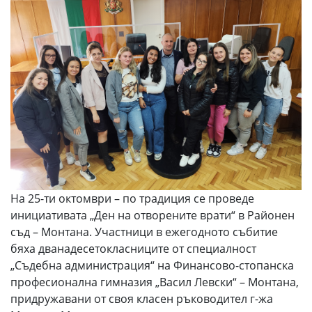
На 25-ти октомври – по традиция се проведе
инициативата „Ден на отворените врати“ в Районен
съд – Монтана. Участници в ежегодното събитие
бяха дванадесетокласниците от специалност
„Съдебна администрация“ на Финансово-стопанска
професионална гимназия „Васил Левски“ – Монтана,
придружавани от своя класен ръководител г-жа