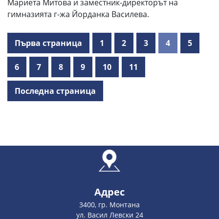
Мариета Митова и заместник-директорът на
гимназията г-жа Йорданка Василева.
Първа страница
1
2
3
4
5
6
7
8
9
10
11
Последна страница
Адрес
3400, гр. Монтана
ул. Васил Левски 24