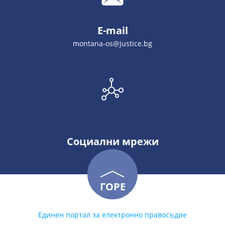
E-mail
montana-os@justice.bg
Социални мрежи
ГОРЕ
Единен портал за електронно правосъдие